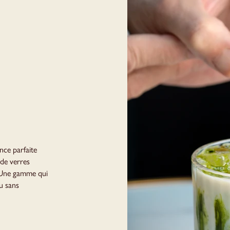
iance parfaite
 de verres
. Une gamme qui
u sans