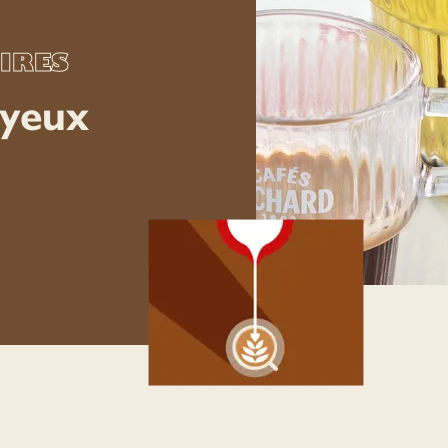
OIRES
 yeux