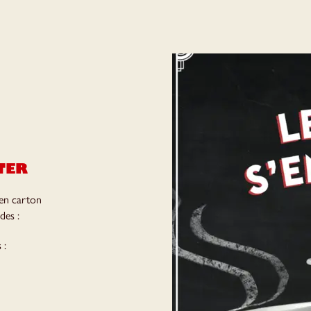
TER
en carton
des :
s :