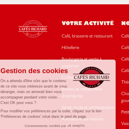
VOTRE ACTIVITÉ
N
Café, brasserie et restaurant
Café
Hôtellerie
Caf
Boulangerie et vente à
Caf
emporter
Café
Coffee shop et néo-café
Thés
Bureau et restauration
Cho
d'entreprise
gou
Santé, école et administration
Peti
Animations sur-mesure
Vais