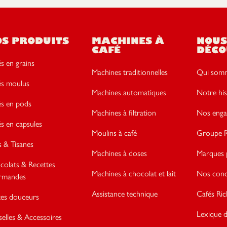
OS PRODUITS
MACHINES À
NOUS
CAFÉ
DÉCO
s en grains
Machines traditionnelles
Qui somm
és moulus
Machines automatiques
Notre his
és en pods
Machines à filtration
Nos enga
s en capsules
Moulins à café
Groupe R
 & Tisanes
Machines à doses
Marques 
colats & Recettes
Machines à chocolat et lait
Nos conce
rmandes
Assistance technique
Cafés Ric
tes douceurs
Lexique d
selles & Accessoires