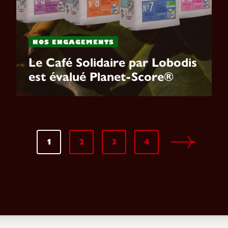
NOS ENGAGEMENTS
Le Café Solidaire par Lobodis
est évalué Planet-Score®
1
2
3
4