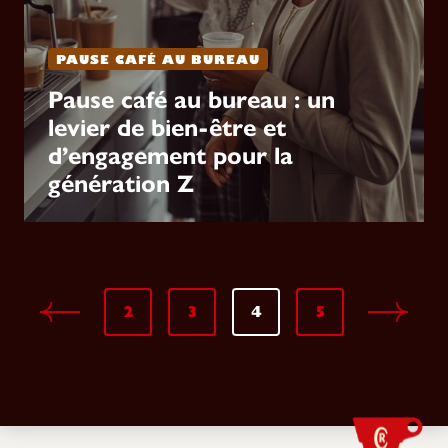
PAUSE CAFÉ AU BUREAU
Pause café au bureau : un
levier de bien-être et
d’engagement pour la
génération Z
2
3
4
5