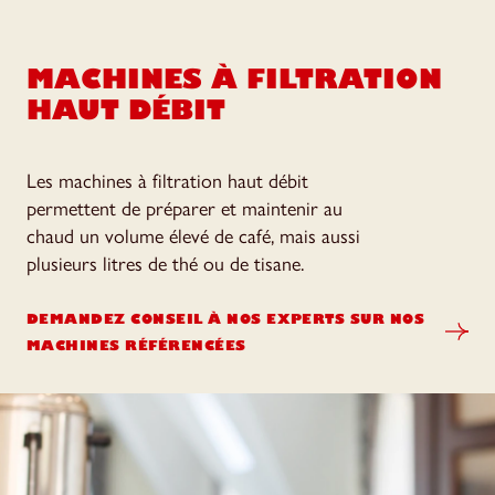
MACHINES À FILTRATION
HAUT DÉBIT
Les machines à filtration haut débit
permettent de préparer et maintenir au
chaud un volume élevé de café, mais aussi
plusieurs litres de thé ou de tisane.
DEMANDEZ CONSEIL À NOS EXPERTS SUR NOS
MACHINES RÉFÉRENCÉES
BRAVILOR SÉRIE B TYPE HW
Modèles 55 tasses
Version standard
WEST BEND
Servez un café filtre de grande qualité aux
moments de forte affluence. Idéale pour le petit