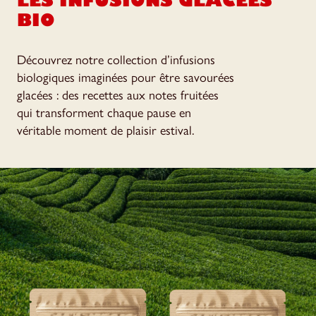
BIO
Découvrez notre collection d’infusions
biologiques imaginées pour être savourées
glacées : des recettes aux notes fruitées
qui transforment chaque pause en
véritable moment de plaisir estival.
INFUSION GLACÉE FRAMBOISE &
INFUSION GLACÉE ABRICOT,
MANGUE & PÊCHE
MELON