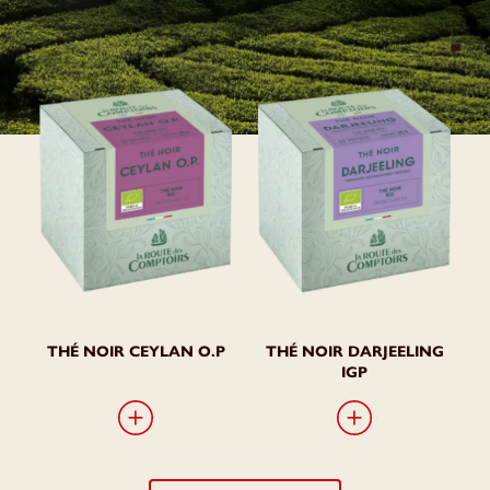
THÉ NOIR DARJEELING IGP
THÉ NOIR CEYLAN O.P
Indication géographique protégée
Bio
Bio
Le juste équilibre d’un assemblage de jardins de
L'alliance parfaite des différents jardins de
Ceylan.
Darjeeling.
Conditionné en boîte de 40 sachets voile.
Conditionné en boîte de 40 sachets voile.
CONTACTEZ-NOUS
CONTACTEZ-NOUS
THÉ NOIR CEYLAN O.P
THÉ NOIR DARJEELING
IGP