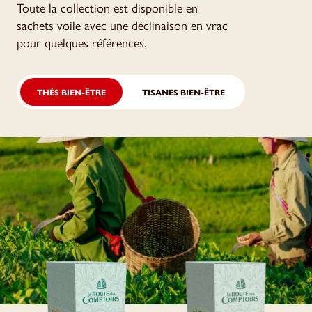
Toute la collection est disponible en
sachets voile avec une déclinaison en vrac
pour quelques références.
THÉS BIEN-ÊTRE
TISANES BIEN-ÊTRE
THÉ VERT VITALITÉ
THÉ NOIR CHAÏ
Ortie, Maté & Spiruline
Bio - Vitalité
Épices & Curcuma