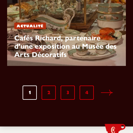
ACTUALITÉ
Cafés Richard, partenaire
d’une exposition au Musée des
Arts Décoratifs
1
2
3
4