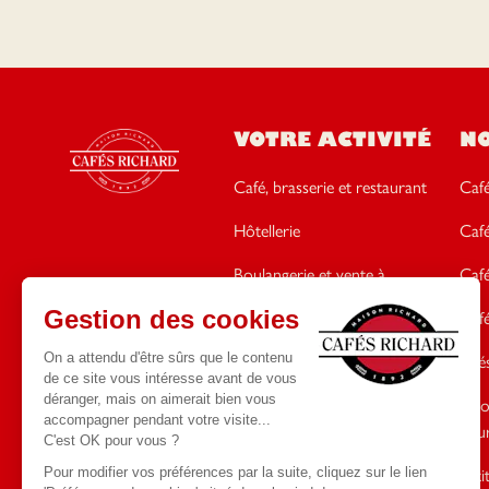
VOTRE ACTIVITÉ
N
Café, brasserie et restaurant
Café
Hôtellerie
Caf
Boulangerie et vente à
Caf
emporter
Café
Coffee shop et néo-café
Thés
Bureau et restauration
Cho
d'entreprise
gou
Santé, école et administration
Peti