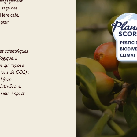
n engagement
’usage des
lière café.
opter
s scientifiques
ogique, il
e qui repose
sions de CO2) ;
al (non
utri-Score,
n leur impact