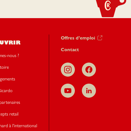
Offres d'emploi
UVRIR
Contact
es-nous ?
toire
gements
icardo
partenaires
pts retail
hard à l'international