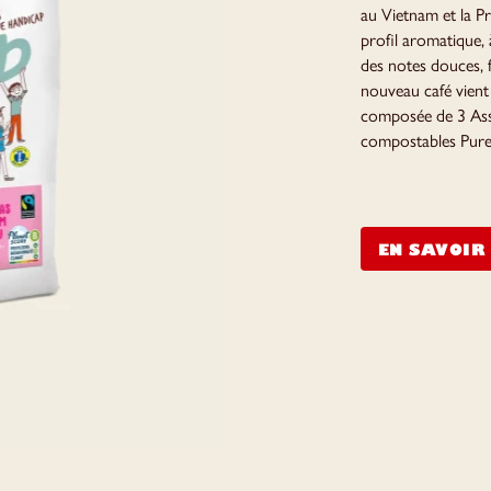
au Vietnam et la P
profil aromatique, à
des notes douces, f
nouveau café vient
composée de 3 Asse
compostables Pure
EN SAVOIR