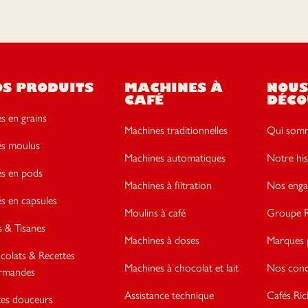
OS PRODUITS
MACHINES À
NOUS
CAFÉ
DÉCO
s en grains
Machines traditionnelles
Qui somm
és moulus
Machines automatiques
Notre his
és en pods
Machines à filtration
Nos enga
s en capsules
Moulins à café
Groupe R
 & Tisanes
Machines à doses
Marques 
colats & Recettes
Machines à chocolat et lait
Nos conce
rmandes
Assistance technique
Cafés Ric
tes douceurs