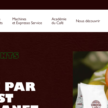
s
Machines
Académie
Nous découvrir
ts
et Expresso Service
du Café
NTS
E PAR
ST